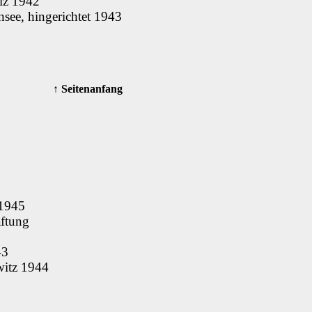
eiz 1942
nsee, hingerichtet 1943
↑ Seitenanfang
 1945
aftung
43
hwitz 1944