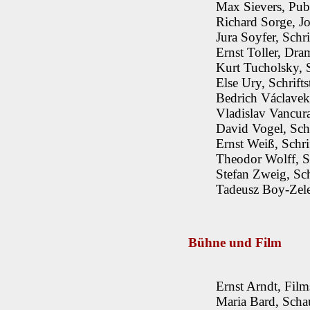
Max Sievers, Publ
Richard Sorge, Jo
Jura Soyfer, Schr
Ernst Toller, Dra
Kurt Tucholsky, S
Else Ury, Schrift
Bedrich Václavek,
Vladislav Vancura
David Vogel, Schr
Ernst Weiß, Schrif
Theodor Wolff, Sc
Stefan Zweig, Schr
Tadeusz Boy-Zelen
Bühne und Film
Ernst Arndt, Fil
Maria Bard, Schau