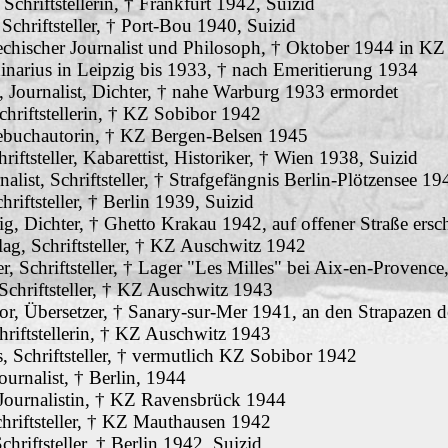
Schriftstellerin, † Frankfurt 1942, Suizid
Schriftsteller, † Port-Bou 1940, Suizid
echischer Journalist und Philosoph, † Oktober 1944 in K
inarius in Leipzig bis 1933, † nach Emeritierung 1934
 Journalist, Dichter, † nahe Warburg 1933 ermordet
hriftstellerin, † KZ Sobibor 1942
ebuchautorin, † KZ Bergen-Belsen 1945
riftsteller, Kabarettist, Historiker, † Wien 1938, Suizid
nalist, Schriftsteller, † Strafgefängnis Berlin-Plötzensee 19
riftsteller, † Berlin 1939, Suizid
g, Dichter, † Ghetto Krakau 1942, auf offener Straße ersc
ag, Schriftsteller, † KZ Auschwitz 1942
r, Schriftsteller, † Lager "Les Milles" bei Aix-en-Provence
chriftsteller, † KZ Auschwitz 1943
or, Übersetzer, † Sanary-sur-Mer 1941, an den Strapazen d
hriftstellerin, † KZ Auschwitz 1943
 Schriftsteller, † vermutlich KZ Sobibor 1942
ournalist, † Berlin, 1944
 Journalistin, † KZ Ravensbrück 1944
hriftsteller, † KZ Mauthausen 1942
hriftsteller, † Berlin 1942, Suizid