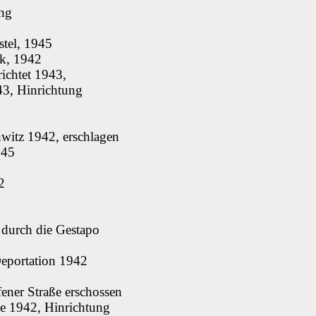
ung
tel, 1945
sk, 1942
richtet 1943,
43, Hinrichtung
hwitz 1942, erschlagen
945
2
 durch die Gestapo
Deportation 1942
fener Straße erschossen
ee 1942, Hinrichtung