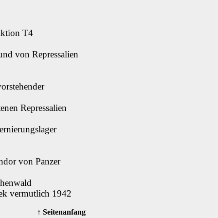
Aktion T4
und von Repressalien
vorstehender
tenen Repressalien
ernierungslager
ondor von Panzer
uchenwald
nek vermutlich 1942
↑ Seitenanfang