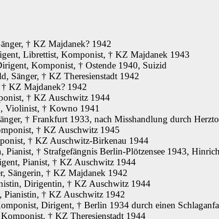
Sänger, † KZ Majdanek? 1942
igent, Librettist, Komponist, † KZ Majdanek 1943
Dirigent, Komponist, † Ostende 1940, Suizid
ld, Sänger, † KZ Theresienstadt 1942
, † KZ Majdanek? 1942
ponist, † KZ Auschwitz 1944
, Violinist, † Kowno 1941
änger, † Frankfurt 1933, nach Misshandlung durch Herzt
omponist, † KZ Auschwitz 1945
ponist, † KZ Auschwitz-Birkenau 1944
n, Pianist, † Strafgefängnis Berlin-Plötzensee 1943, Hinric
igent, Pianist, † KZ Auschwitz 1944
r, Sängerin, † KZ Majdanek 1942
nistin, Dirigentin, † KZ Auschwitz 1944
 Pianistin, † KZ Auschwitz 1942
omponist, Dirigent, † Berlin 1934 durch einen Schlaganfa
 Komponist, † KZ Theresienstadt 1944