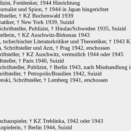
izist, Freidenker, 1944 Hinrichtung
urnalist und Spion, † 1944 in Japan hingerichtet
iftsteller, † KZ Buchenwald 1939
matiker, † New York 1939, Suizid
chriftsteller, Publizist, † Hindas/Schweden 1935, Suizid
stellerin, † KZ Auschwitz-Birkenau 1943
 tschechischer Literaturkritiker und Theoretiker, † 1943
, Schriftsteller und Arzt, † Prag 1942, erschossen
iftsteller, † KZ Auschwitz, vermutlich 1944 oder 1945
tsteller, † Paris 1940, Suizid
hriftsteller, Publizist, † Berlin 1943, nach Misshandlung
iftsteller, † Petropolis/Brasilien 1942, Suizid
ski, Schriftsteller, † Lemberg 1941, erschossen
mschauspieler, † KZ Treblinka, 1942 oder 1943
spielerin, † Berlin 1944, Suizid