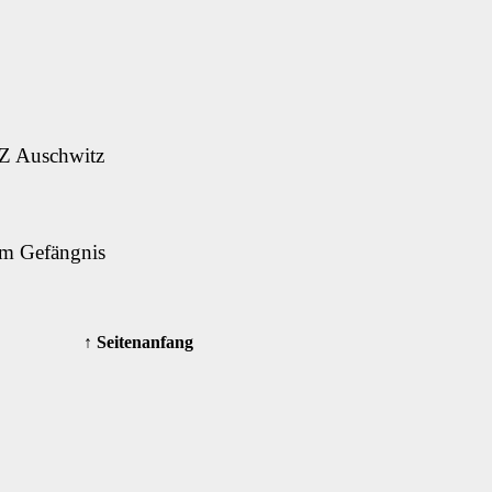
 KZ Auschwitz
 im Gefängnis
↑ Seitenanfang