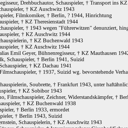
egisseur, Drehbuchautor, Schauspieler, † Transport ins K
Schauspieler, † KZ Auschwitz 1943
spieler, Filmkomiker, † Berlin, ? 1944, Hinrichtung
uspieler, † KZ Theresienstadt 1944
hauspieler, † 1943 wegen "Führerwitzen" denunziert, hing
auspieler, † KZ Auschwitz 1944
chauspielerin, † KZ Buchenwald 1943
auspieler, † KZ Auschwitz 1944
lias Emil Geyer, Bühnenregisseur, † KZ Mauthausen 194
k, Schauspieler, † Berlin 1941, Suizid
Schauspieler, † KZ Dachau 1941
Filmschauspieler, † 1937, Suizid wg. bevorstehende Verh
auspielerin, Soubrette, † Frankfurt 1943, unter haftähnl
auspieler, † KZ Sobibor 1943
, Filmschauspieler, Zeichner, Widerstandskämpfer, † Ber
hauspieler, † KZ Buchenwald 1938
pieler, † Berlin 1933, ermordet
pieler, † Berlin 1943, Suizid
ernstein, Schauspielerin, † KZ Auschwitz 1943