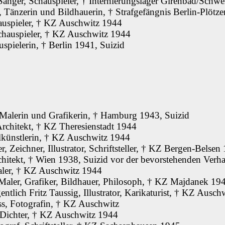
Sänger, Schauspieler, † Internierungslager Girenbad/Schw
 Tänzerin und Bildhauerin, † Strafgefängnis Berlin-Plötze
auspieler, † KZ Auschwitz 1944
chauspieler, † KZ Auschwitz 1944
spielerin, † Berlin 1941, Suizid
Malerin und Grafikerin, † Hamburg 1943, Suizid
rchitekt, † KZ Theresienstadt 1944
ilkünstlerin, † KZ Auschwitz 1944
r, Zeichner, Illustrator, Schriftsteller, † KZ Bergen-Belsen
chitekt, † Wien 1938, Suizid vor der bevorstehenden Verh
aler, † KZ Auschwitz 1944
 Maler, Grafiker, Bildhauer, Philosoph, † KZ Majdanek 19
gentlich Fritz Taussig, Illustrator, Karikaturist, † KZ Ausc
ss, Fotografin, † KZ Auschwitz
, Dichter, † KZ Auschwitz 1944