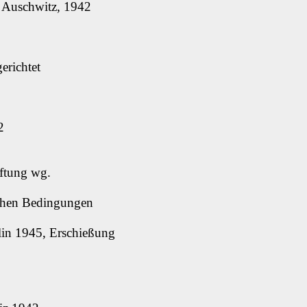
Z Auschwitz, 1942
erichtet
2
aftung wg.
ichen Bedingungen
lin 1945, Erschießung