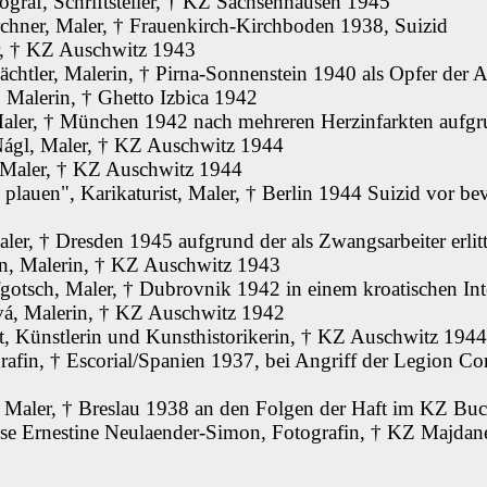
ograf, Schriftsteller, † KZ Sachsenhausen 1945
chner, Maler, † Frauenkirch-Kirchboden 1938, Suizid
r, † KZ Auschwitz 1943
chtler, Malerin, † Pirna-Sonnenstein 1940 als Opfer der 
 Malerin, † Ghetto Izbica 1942
Maler, † München 1942 nach mehreren Herzinfarkten aufgr
Nágl, Maler, † KZ Auschwitz 1944
 Maler, † KZ Auschwitz 1944
. plauen", Karikaturist, Maler, † Berlin 1944 Suizid vor be
ler, † Dresden 1945 aufgrund der als Zwangsarbeiter erlit
n, Malerin, † KZ Auschwitz 1943
gotsch, Maler, † Dubrovnik 1942 in einem kroatischen Int
á, Malerin, † KZ Auschwitz 1942
t, Künstlerin und Kunsthistorikerin, † KZ Auschwitz 1944
rafin, † Escorial/Spanien 1937, bei Angriff der Legion C
r, Maler, † Breslau 1938 an den Folgen der Haft im KZ B
Else Ernestine Neulaender-Simon, Fotografin, † KZ Majda