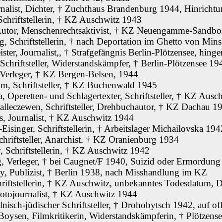
rnalist, Dichter, † Zuchthaus Brandenburg 1944, Hinricht
chriftstellerin, † KZ Auschwitz 1943
utor, Menschenrechtsaktivist, † KZ Neuengamme-Sandbos
, Schriftstellerin, † nach Deportation im Ghetto von Min
ter, Journalist,, † Strafgefängnis Berlin-Plötzensee, hinge
hriftsteller, Widerstandskämpfer, † Berlin-Plötzensee 19
 Verleger, † KZ Bergen-Belsen, 1944
m, Schriftsteller, † KZ Buchenwald 1945
, Operetten- und Schlagertexter, Schriftsteller, † KZ Ausc
alleczewen, Schriftsteller, Drehbuchautor, † KZ Dachau 1
s, Journalist, † KZ Auschwitz 1944
singer, Schriftstellerin, † Arbeitslager Michailovska 194
hriftsteller, Anarchist, † KZ Oranienburg 1934
 Schriftstellerin, † KZ Auschwitz 1942
, Verleger, † bei Caugnet/F 1940, Suizid oder Ermordung
ky, Publizist, † Berlin 1938, nach Misshandlung im KZ
riftstellerin, † KZ Auschwitz, unbekanntes Todesdatum, 
otojournalist, † KZ Auschwitz 1944
nisch-jüdischer Schriftsteller, † Drohobytsch 1942, auf of
Boysen, Filmkritikerin, Widerstandskämpferin, † Plötzens