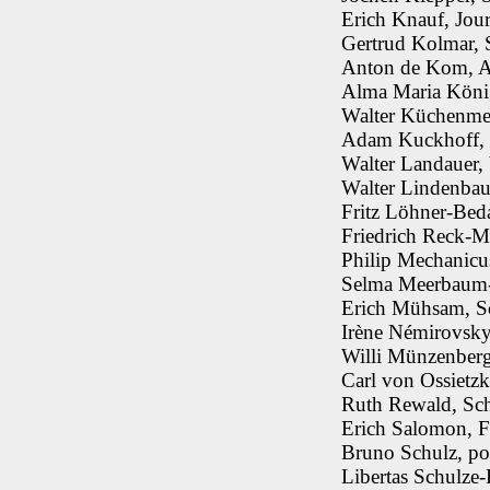
Erich Knauf, Jou
Gertrud Kolmar, S
Anton de Kom, A
Alma Maria König
Walter Küchenmeis
Adam Kuckhoff, Sc
Walter Landauer,
Walter Lindenbau
Fritz Löhner-Beda
Friedrich Reck-M
Philip Mechanicu
Selma Meerbaum-Ei
Erich Mühsam, Sc
Irène Némirovsky,
Willi Münzenberg
Carl von Ossietz
Ruth Rewald, Sch
Erich Salomon, F
Bruno Schulz, pol
Libertas Schulze-