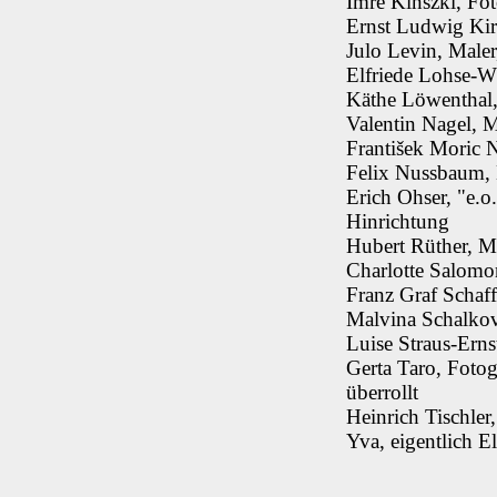
Imre Kinszki, Fot
Ernst Ludwig Kir
Julo Levin, Male
Elfriede Lohse-Wä
Käthe Löwenthal,
Valentin Nagel, 
František Moric 
Felix Nussbaum,
Erich Ohser, "e.o
Hinrichtung
Hubert Rüther, Ma
Charlotte Salomo
Franz Graf Schaff
Malvina Schalkov
Luise Straus-Erns
Gerta Taro, Fotog
überrollt
Heinrich Tischle
Yva, eigentlich 