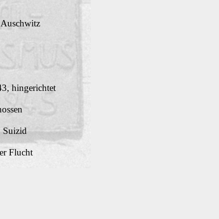
Z Auschwitz
43, hingerichtet
hossen
, Suizid
er Flucht