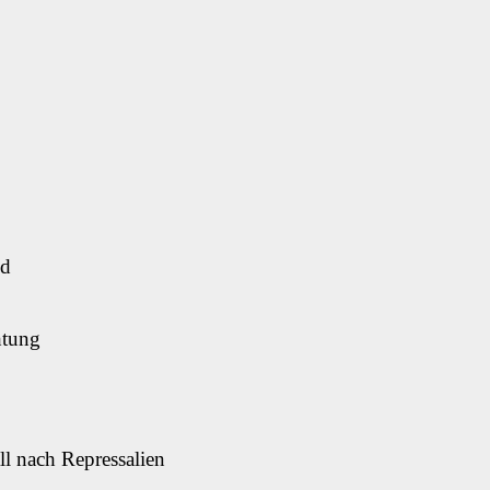
od
htung
ll nach Repressalien