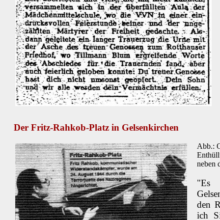
Der Fritz-Rahkob-Platz in Gelsenkirchen
Abb.: 
Enthüll
neben 
"Es 
Gelse
den R
ich S