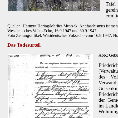
Tafel
gerei
ermitt
Quellen: Hartmut Hering/Marlies Mrotzek: Antifaschismus ist me
Westdeutsches Volks-Echo, 16.9.1947 und 30.9.1947
Foto Zeitungsartikel: Westdeutsches Voksecho vom 16.9.1947, Nr
Das Todesurteil
Abb.: Gebu
Friede
(Verwaltu
des Volk
Verwan
Gelsenki
Friederi
der Geme
im Landkr
Wohnung 