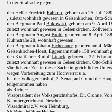
In der Strafsache gegen
den Helfer Friedrich
Rahkob
, geboren am 25. Juli 188
, zuletzt wohnhaft gewesen in Gelsenkirchen, Otto-Sc
den Bergmann Paul
Bukowski
, geboren am 9. April 
zuletzt wohnhaft gewesen in Gelsenkirchen, Zollverein
den Bergmann August
Brohl
, geboren am 8. April 188
Kuhnstraße 28, wohnhaft gewesen,
den Bergmann Johann
Eichenauer
, geboren am 4. März
Gelsenkirchen-Horst, Eggemannstraße 158 wohnhaft 
den Kraftfahrer Rudolf
Littack
, geboren a, 22. Februa
zuletzt wohnhaft gewesen in Gelsenkirchen, Otto-Schl
sämtlich zur Zeit in dieser Sache in gerichtlicher Unte
wegen Vorbereitung zum Hochverrat u.a.
hat der Volksgerichtshof, 2. Senat, auf Grund der Ha
teilgenommen haben
als Richter:
Vizepräsident des Volksgerichtshofes, Dr. Crohne, Vors
Kammergerichtsrat Diescher,
Vizeadmiral z.V. von Heimburg,
SS-Brigadeführer Heider,