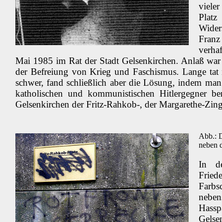
viele
Pla
Wider
Franz
verha
Mai 1985 im Rat der Stadt Gelsenkirchen. Anlaß war 
der Befreiung von Krieg und Faschismus. Lange tat 
schwer, fand schließlich aber die Lösung, indem man
katholischen und kommunistischen Hitlergegner b
Gelsenkirchen der Fritz-Rahkob-, der Margarethe-Zing
Abb.: D
neben 
In d
Frie
Farb
neben
Hassp
Gels