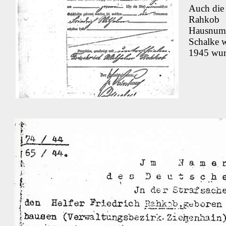
Auch die 
Rahkob 
Hausnumm
Schalke 
1945 wurd