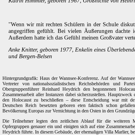
Katrin Himmler, geboren 1967, Großnichte von Heinr
"Wenn wir mit rechten Schülern in der Schule diskut
angegriffen gefühlt. Bei vielen Äußerungen dachte i
Außerdem hatte ich das Gefühl meinen Großvater vert
Anke Knitter, geboren 1977, Enkelin eines Überleben
und Bergen-Belsen
Hintergrundgrafik: Haus der Wannsee-Konferenz. Auf der Wannse
Vertreter von nationalsozialistischen Reichsbehörden und Part
Obergruppenführer Reinhard Heydrich den begonnenen Holocau
Zusammenarbeit aller Instanzen dabei sicherzustellen. Hauptzweck 
den Holocaust zu beschließen – diese Entscheidung war mit d
Deutschen Reich besetzten geboren eten faktisch schon gefalle
Bevölkerung Europas zur Vernichtung in den Osten in den Grundzüge
Die Teilnehmer legten den zeitlichen Ablauf für die weiteren M
Opfergruppen genauer ein und einigten sich auf eine Zusammenarbeit
Heydrich führte. In diesem Gebäude, der ehemaligen Villa Marlier, be