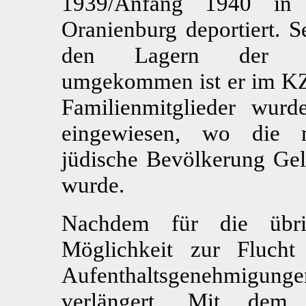
1939/Anfang 1940 in
Oranienburg deportiert. S
den Lagern der Natio
umgekommen ist er im KZ
Familienmitglieder wurd
eingewiesen, wo die mi
jüdische Bevölkerung Ge
wurde.
Nachdem für die übrig
Möglichkeit zur Fluch
Aufenthaltsgenehmigungen 
verlängert. Mit dem 