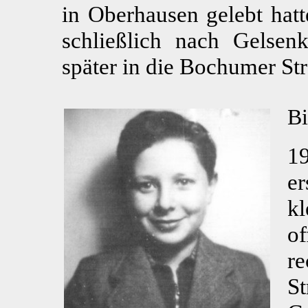
in Oberhausen gelebt hatt
schließlich nach Gelsenk
später in die Bochumer Str
Bi
1
e
k
of
re
S