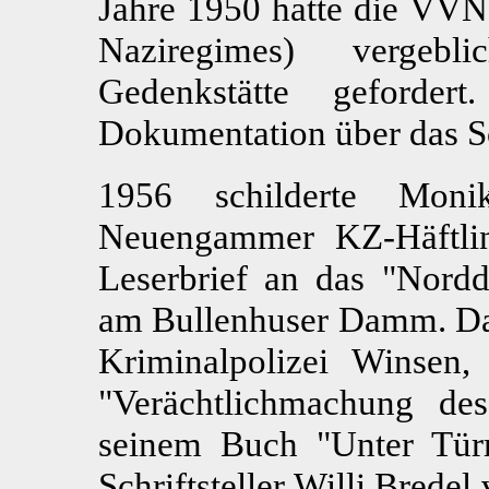
Jahre 1950 hatte die VVN 
Naziregimes) vergebl
Gedenkstätte geforder
Dokumentation über das Sc
1956 schilderte Moni
Neuengammer KZ-Häftlin
Leserbrief an das "Nord
am Bullenhuser Damm. Dar
Kriminalpolizei Winsen
"Verächtlichmachung des
seinem Buch "Unter Tür
Schriftsteller Willi Brede