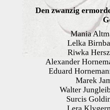
Den zwanzig ermorde
G
Mania Altma
Lelka Birnba
Riwka Herszb
Alexander Horneman
Eduard Hornemann,
Marek Jame
Walter Junglei
Surcis Goldin
Lera Klygerm