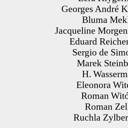
Georges André Ko
Bluma Mekle
Jacqueline Morgens
Eduard Reichen
Sergio de Simo
Marek Steinb
H. Wasserma
Eleonora Witó
Roman Witón
Roman Zell
Ruchla Zylber