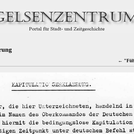
ärung
← "Führ