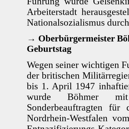
Führung wurde Gelsenkirc
Arbeiterstadt herausgest
Nationalsozialismus durch
→ Oberbürgermeister Böh
Geburtstag
Wegen seiner wichtigen 
der britischen Militärregi
bis 1. April 1947 inhafti
wurde Böhmer mit
Sonderbeauftragten für 
Nordrhein-Westfalen vo
Entnazifizierungs-Katego