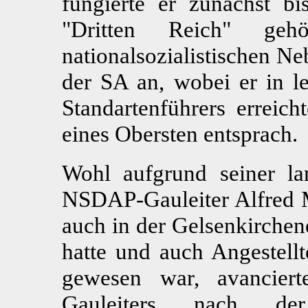
fungierte er zunächst bi
"Dritten Reich" gehö
nationalsozialistischen N
der SA an, wobei er in l
Standartenführers erreic
eines Obersten entsprach.
Wohl aufgrund seiner l
NSDAP-Gauleiter Alfred Me
auch in der Gelsenkirch
hatte und auch Angestell
gewesen war, avancier
Gauleiters nach d