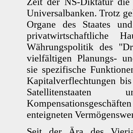
Zeit der NS-Diktatur die
Universalbanken. Trotz ge
Organe des Staates und 
privatwirtschaftliche 
Währungspolitik des "D
vielfältigen Planungs- un
sie spezifische Funktione
Kapitalverflechtungen bi
Satellitenstaat
Kompensationsgeschä
enteigneten Vermögenswer
Seit der Ära des Vierj