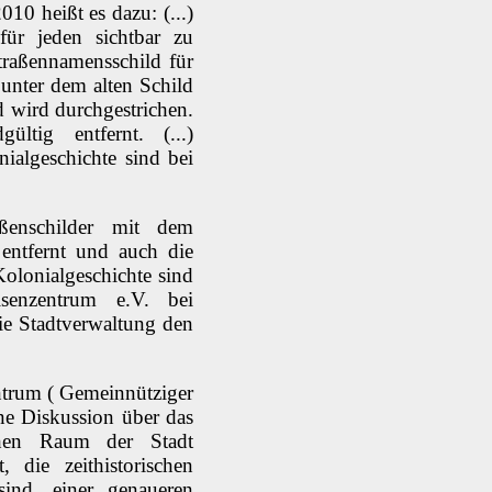
10 heißt es dazu: (...)
r jeden sichtbar zu
raßennamensschild für
unter dem alten Schild
d wird durchgestrichen.
tig entfernt. (...)
ialgeschichte sind bei
ßenschilder mit dem
entfernt und auch die
olonialgeschichte sind
lsenzentrum e.V. bei
ie Stadtverwaltung den
trum ( Gemeinnütziger
ne Diskussion über das
chen Raum der Stadt
, die zeithistorischen
ind, einer genaueren