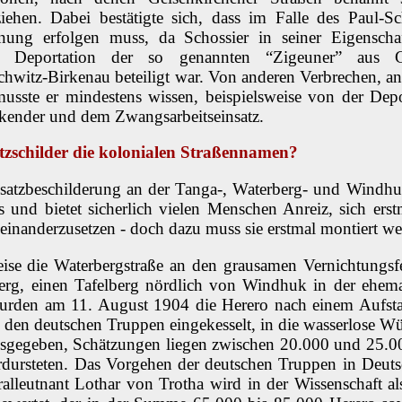
iehen. Dabei bestätigte sich, dass im Falle des Paul-S
ng erfolgen muss, da Schossier in seiner Eigenschaft
r Deportation der so genannten “Zigeuner” aus G
chwitz-Birkenau beteiligt war. Von anderen Verbrechen, 
 musste er mindestens wissen, beispielsweise von der Dep
kender und dem Zwangsarbeitseinsatz.
zschilder die kolonialen Straßennamen?
atzbeschilderung an der Tanga-, Waterberg- und Windhuks
 und bietet sicherlich vielen Menschen Anreiz, sich erst
einanderzusetzen - doch dazu muss sie erstmal montiert we
weise die Waterbergstraße an den grausamen Vernichtungs
erg, einen Tafelberg nördlich von Windhuk in der ehema
wurden am 11. August 1904 die Herero nach einem Aufsta
 den deutschen Truppen eingekesselt, in die wasserlose W
sgegeben, Schätzungen liegen zwischen 20.000 und 25.0
rdursteten. Das Vorgehen der deutschen Truppen in Deuts
lleutnant Lothar von Trotha wird in der Wissenschaft al