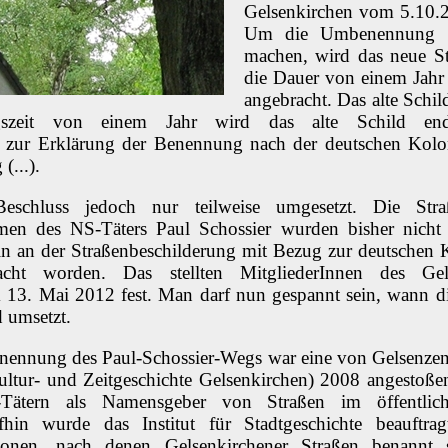
Gelsenkirchen vom 5.10.20
Um die Umbenennung fü
machen, wird das neue St
die Dauer von einem Jahr 
angebracht. Das alte Schil
zeit von einem Jahr wird das alte Schild endgül
 zur Erklärung der Benennung nach der deutschen Kolon
(...).
eschluss jedoch nur teilweise umgesetzt. Die Stra
men des NS-Täters Paul Schossier wurden bisher nicht 
ln an der Straßenbeschilderung mit Bezug zur deutschen K
acht worden. Das stellten MitgliederInnen des Ge
 13. Mai 2012 fest. Man darf nun gespannt sein, wann d
 umsetzt.
nennung des Paul-Schossier-Wegs war eine von Gelsenzen
Kultur- und Zeitgeschichte Gelsenkirchen) 2008 angestoße
Tätern als Namensgeber von Straßen im öffentli
hin wurde das Institut für Stadtgeschichte beauftragt
sonen, nach denen Gelsenkirchener Straßen benannt s