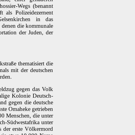
chossier-Wegs (benannt
 als Polizeidezernent
elsenkirchen in das
an denen die kommunale
ortation der Juden, der
traße thematisiert die
mals mit der deutschen
rden.
feldzug gegen das Volk
lige Kolonie Deutsch-
nd gegen die deutsche
üste Omaheke getrieben
00 Menschen, die unter
ch-Südwestafrika unter
s der erste Völkermord