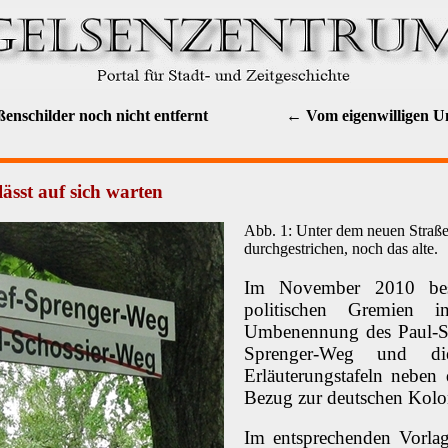
nschilder noch nicht entfernt
← Vom eigenwilligen U
ässt auf sich warten
Abb. 1: Unter dem neuen Straßen
durchgestrichen, noch das alte.
Im November 2010 besc
politischen Gremien i
Umbenennung des Paul-Sc
Sprenger-Weg und d
Erläuterungstafeln neben
Bezug zur deutschen Kolon
Im entsprechenden Vorla