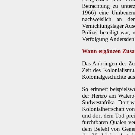
Betrachtung zu unterz
1966) eine Umbenennu
nachweislich an de
Vernichtungslager Aus
Polizei beteiligt war,
Verfolgung Andersden
Wann ergänzen Zusat
Das Anbringen der Zus
Zeit des Kolonialismus
Kolonialgeschichte aus
So erinnert beispiels
der Herero am Waterb
Südwestafrika. Dort 
Kolonialherrschaft von
und dort dem Tod prei
furchtbaren Qualen ve
dem Befehl von Genera