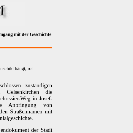
mgang mit der Geschichte
schild hängt, rot
hlossen zuständigen
n Gelsenkirchen die
hossier-Weg in Josef-
ie Anbringung von
 den Straßennamen mit
ialgeschichte.
gendokument der Stadt