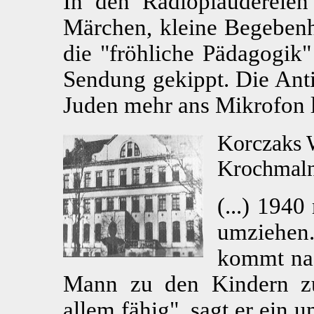
In den Radioplaudereien 
Märchen, kleine Begebenh
die "fröhliche Pädagogik"
Sendung gekippt. Die Ant
Juden mehr ans Mikrofon l
Korczaks W
Krochmal
(...) 194
umziehen
kommt nac
Mann zu den Kindern zu
allem fähig", sagt er ein 