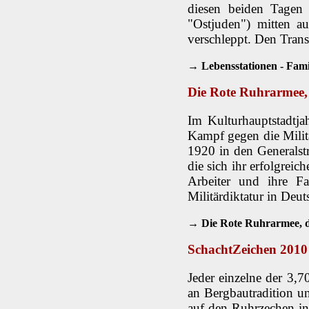
diesen beiden Tagen 
"Ostjuden") mitten a
verschleppt. Den Tran
→ Lebensstationen - Fami
Die Rote Ruhrarmee,
Im Kulturhauptstadtj
Kampf gegen die Militä
1920 in den Generalstr
die sich ihr erfolgreic
Arbeiter und ihre Fa
Militärdiktatur in Deu
→ Die Rote Ruhrarmee, d
SchachtZeichen 2010
Jeder einzelne der 3,7
an Bergbautradition u
auf den Ruhrzechen i