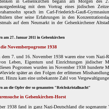
enken in Gelsenkirchen begann am Morgen des 2
caustgedenktag mit dem Vortrag eines jüdischen Zeitz
rahamsohn sprach im Carl-Friederich-Gauß-Gymnasi
hülern über seine Erfahrungen in den Konzentrationsl
tmals auf dem Neumarkt in der Gelsenkirchener Altstad
 am 27. Januar 2011 in Gelsenkirchen
n die Novemberpogrome 1938
 dem 7. und 16. November 1938 waren eine vom Nazi-Re
 von Leben, Eigentum und Einrichtungen jüdischer 
 diesen Pogromen wurden im November 1938 hunderte M
Wieviele später an den Folgen der erlittenen Misshandlun
annt. Hinzu kam eine unbekannte Zahl von Vergewaltigunge
an die Opfer der so genannten "Reichskristallnacht"
urensuche in Gelsenkirchen-Horst
r 1938 fand in ganz Nazi-Deutschland die sogenannte "