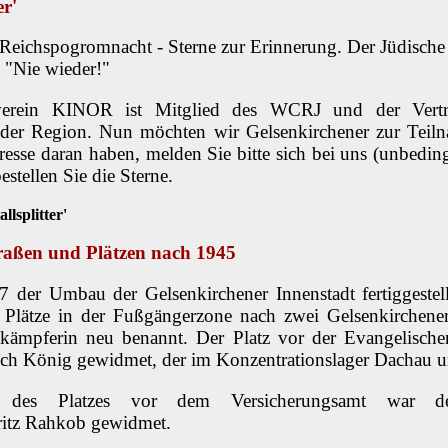
er'
 Reichspogromnacht - Sterne zur Erinnerung. Der Jüdisc
e "Nie wieder!"
verein KINOR ist Mitglied des WCRJ und der Vertre
 der Region. Nun möchten wir Gelsenkirchener zur Teiln
teresse daran haben, melden Sie bitte sich bei uns (unbedin
tellen Sie die Sterne.
lsplitter'
aßen und Plätzen nach 1945
der Umbau der Gelsenkirchener Innenstadt fertiggestel
i Plätze in der Fußgängerzone nach zwei Gelsenkirchen
kämpferin neu benannt. Der Platz vor der Evangelische
rich König gewidmet, der im Konzentrationslager Dacha
 des Platzes vor dem Versicherungsamt war de
ritz Rahkob gewidmet.