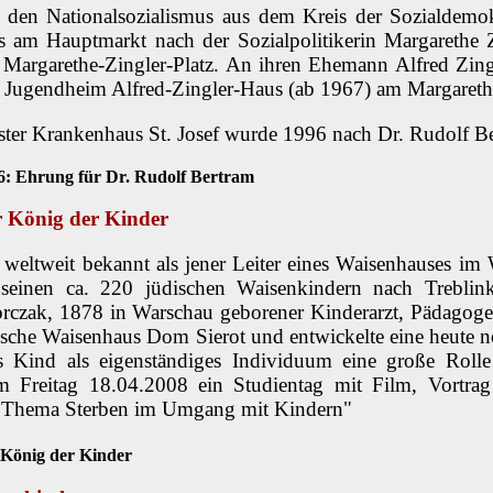
 den Nationalsozialismus aus dem Kreis der Sozialdemok
 am Hauptmarkt nach der Sozialpolitikerin Margarethe 
Margarethe-Zingler-Platz. An ihren Ehemann Alfred Zingle
s Jugendheim Alfred-Zingler-Haus (ab 1967) am
Margaret
ster Krankenhaus St. Josef wurde 1996 nach Dr. Rudolf B
: Ehrung für Dr. Rudolf Bertram
r König der Kinder
weltweit bekannt als jener Leiter eines Waisenhauses im 
inen ca. 220 jüdischen Waisenkindern nach Treblink
rczak, 1878 in Warschau geborener Kinderarzt, Pädagoge
dische Waisenhaus Dom Sierot und entwickelte eine heute noc
 Kind als eigenständiges Individuum eine große Rolle 
m Freitag 18.04.2008 ein Studientag mit Film, Vortrag 
s Thema Sterben im Umgang mit Kindern"
 König der Kinder