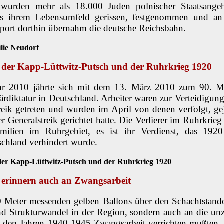
wurden mehr als 18.000 Juden polnischer Staatsangeh
us ihrem Lebensumfeld gerissen, festgenommen und an
sport dorthin übernahm die deutsche Reichsbahn.
lie Neudorf
 der Kapp-Lüttwitz-Putsch und der Ruhrkrieg 1920
ahr 2010 jährte sich mit dem 13. März 2010 zum 90. Mal
rdiktatur in Deutschland. Arbeiter waren zur Verteidigun
eik getreten und wurden im April von denen verfolgt, gej
her Generalstreik gerichtet hatte. Die Verlierer im Ruhrkr
milien im Ruhrgebiet, es ist ihr Verdienst, das 1920
tschland verhindert wurde.
er Kapp-Lüttwitz-Putsch und der Ruhrkrieg 1920
 erinnern auch an Zwangsarbeit
0 Meter messenden gelben Ballons über den Schachtstandor
nd Strukturwandel in der Region, sondern auch an die un
n den Jahren 1940-1945 Zwangsarbeit verrichten mußten.